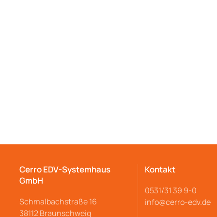
Cerro EDV-Systemhaus
Kontakt
GmbH
0531/31 39 9-
0
Schmalbachstraße
16
info@cerro
-edv.de
38112 Braunschweig