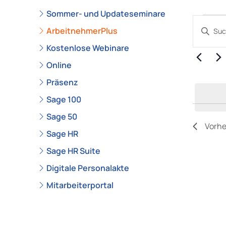
Sommer- und Updateseminare
Ver
Geben
ArbeitnehmerPlus
Sie
für
Kostenlose Webinare
Das
Schlüsse
2.
Online
Suche
Präsenz
Aug
nach
Sage 100
Veranst
202
Schlüsse
Sage 50
Vorhe
Sage HR
Sage HR Suite
Digitale Personalakte
Mitarbeiterportal