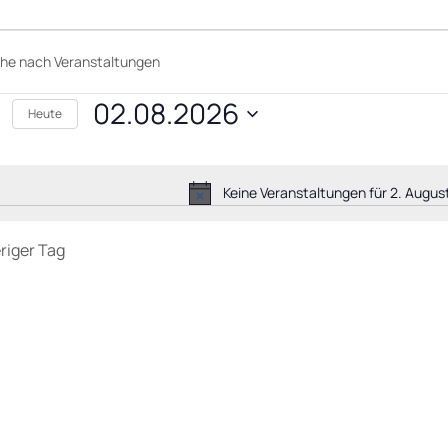
anstaltungen
02.08.2026
Heute
lwort.
ust
Keine Veranstaltungen für 2. Augu
altungen
6
lwort.
riger Tag