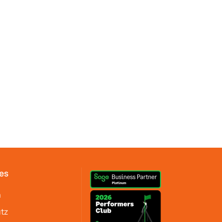
es
m
tz