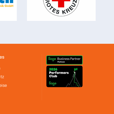
es
m
tz
eise