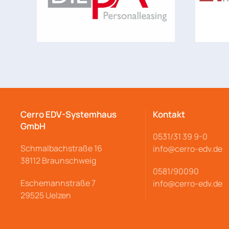
Cerro EDV-Systemhaus
Kontakt
GmbH
0531/31 39 9-
0
Schmalbachstraße
16
info@cerro
-edv.de
38112 Braunschweig
0581/90090
Eschemannstraße 7
info@cerro-edv.de
29525 Uelzen