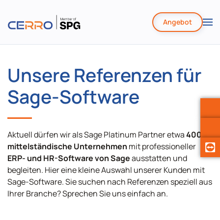
Angebot
Zum
Hauptinhalt
springen
Unsere Referenzen für
Sage-Software
Aktuell dürfen wir als Sage Platinum Partner etwa
400
mittelständische Unternehmen
mit professioneller
ERP- und HR-Software von Sage
ausstatten und
begleiten. Hier eine kleine Auswahl unserer Kunden mit
Sage-Software. Sie suchen nach Referenzen speziell aus
Ihrer Branche? Sprechen Sie uns einfach an.