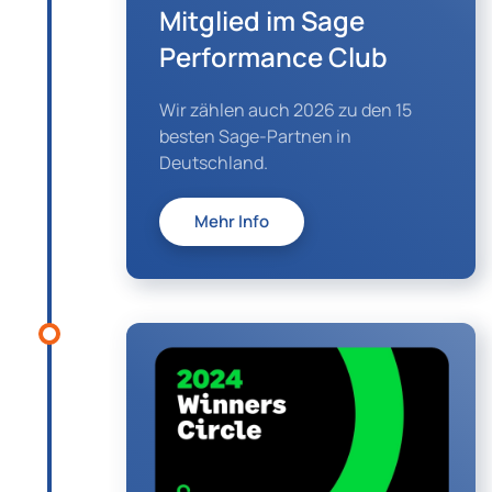
Mitglied im Sage
Performance Club
Wir zählen auch 2026 zu den 15
besten Sage-Partnen in
Deutschland.
Mehr Info