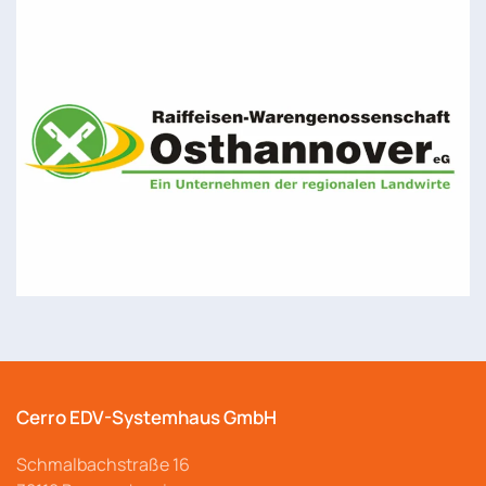
Cerro EDV-Systemhaus GmbH
Schmalbachstraße
16