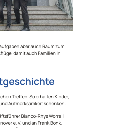
usaufgaben aber auch Raum zum
flüge, damit auch Familien in
htgeschichte
chen Treffen. So erhalten Kinder,
it und Aufmerksamkeit schenken.
äftsführer Bianco-Rhys Worrall
over e. V. und an Frank Bonk,