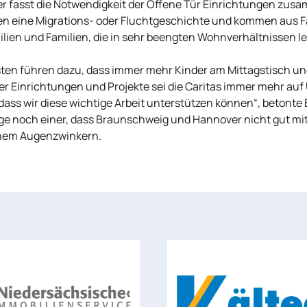
rer fasst die Notwendigkeit der Offene Tür Einrichtungen zus
 eine Migrations- oder Fluchtgeschichte und kommen aus Fam
milien und Familien, die in sehr beengten Wohnverhältnissen l
ten führen dazu, dass immer mehr Kinder am Mittagstisch u
er Einrichtungen und Projekte sei die Caritas immer mehr au
dass wir diese wichtige Arbeit unterstützen können“, betonte 
age noch einer, dass Braunschweig und Hannover nicht gut mi
inem Augenzwinkern.