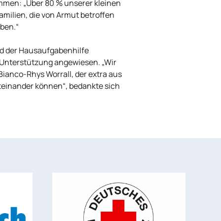
ammen: „Über 80 % unserer kleinen
ilien, die von Armut betroffen
eben.“
nd der Hausaufgabenhilfe
f Unterstützung angewiesen. „Wir
Bianco-Rhys Worrall, der extra aus
teinander können“, bedankte sich