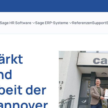
Sage HR Software
Sage ERP-Systeme
Referenzen
Support
ärkt
nd
eit der
Hannover