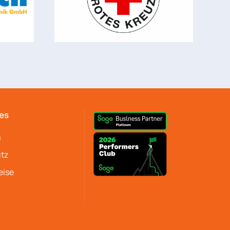
es
m
tz
eise