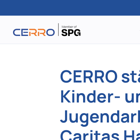
Zum
Hauptinhalt
springen
CERRO st
Kinder- u
Jugendarb
Caritas 