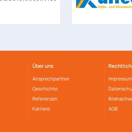
Über uns
Rechtlich
Ansprechpartner
Impressu
Geschichte
Datenschu
Referenzen
Bildnachw
Karriere
AGB