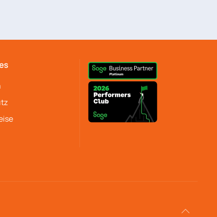
es
m
tz
eise