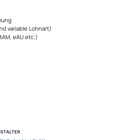
mmung
d variable Lohnart)
StAM, eAU etc.)
STALTER