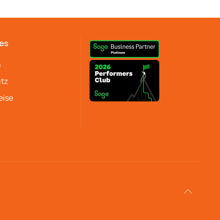
es
m
tz
eise