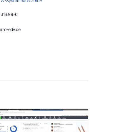
EDV-Systemhaus GmbH
n
 313 99-0
rro-edv.de