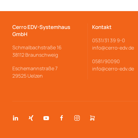
Cerro EDV-Systemhaus
Kontakt
GmbH
0531/31 39 9-
0
Schmalbachstraße
16
info@cerro
-edv.de
38112 Braunschweig
0581/90090
Eschemannstraße 7
info@cerro-edv.de
29525 Uelzen