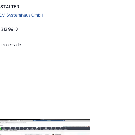
STALTER
EDV-Systemhaus GmbH
n
 313 99-0
rro-edv.de