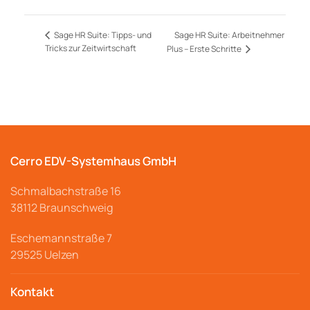
Sage HR Suite: Arbeitnehmer
Sage HR Suite: Tipps- und
Tricks zur Zeitwirtschaft
Plus – Erste Schritte
Cerro EDV-Systemhaus GmbH
Schmalbachstraße
16
38112 Braunschweig
Eschemannstraße 7
29525 Uelzen
Kontakt