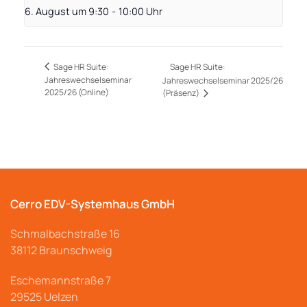
6. August um 9:30
-
10:00
Sage HR Suite:
Sage HR Suite:
Jahreswechselseminar
Jahreswechselseminar 2025/26
2025/26 (Online)
(Präsenz)
Cerro EDV-Systemhaus GmbH
Schmalbachstraße
16
38112 Braunschweig
Eschemannstraße 7
29525 Uelzen