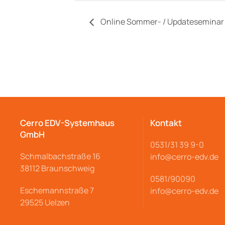
Online Sommer- / Updateseminar 
Cerro EDV-Systemhaus
Kontakt
GmbH
0531/31 39 9-
0
Schmalbachstraße
16
info@cerro
-edv.de
38112 Braunschweig
0581/90090
Eschemannstraße 7
info@cerro-edv.de
29525 Uelzen