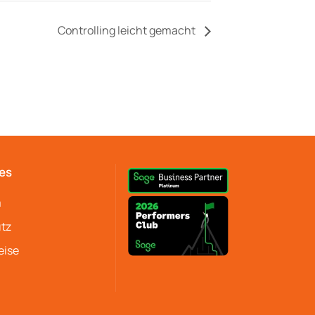
Controlling leicht gemacht
es
m
tz
eise