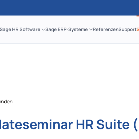
Sage HR Software
Sage ERP-Systeme
Referenzen
Support
unden.
ateseminar HR Suite 