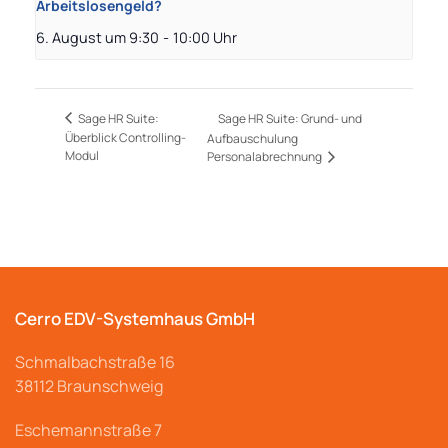
Arbeitslosengeld?
6. August um 9:30
-
10:00
Sage HR Suite: Grund- und
Sage HR Suite:
Überblick Controlling-
Aufbauschulung
Modul
Personalabrechnung
Cerro EDV-Systemhaus GmbH
Schmalbachstraße
16
38112 Braunschweig
Eschemannstraße 7