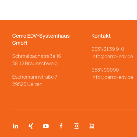
Cerro EDV-Systemhaus
Kontakt
GmbH
0531/31 39 9-
0
Schmalbachstraße
16
info@cerro
-edv.de
38112 Braunschweig
0581/90090
Eschemannstraße 7
info@cerro-edv.de
29525 Uelzen