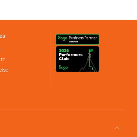
es
m
tz
eise