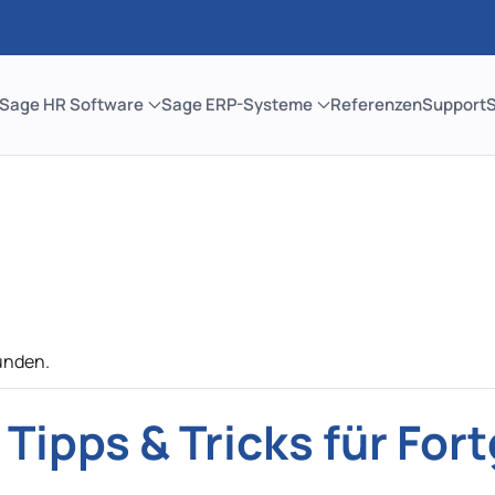
Sage HR Software
Sage ERP-Systeme
Referenzen
Support
unden.
 Tipps & Tricks für For