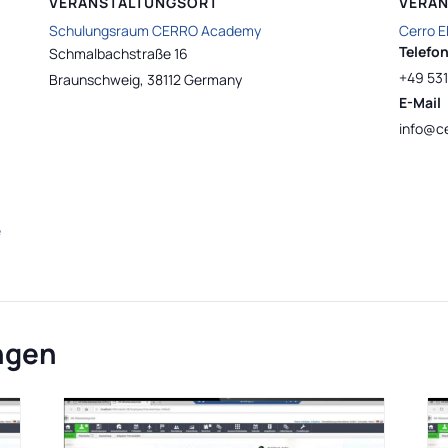
VERANSTALTUNGSORT
VERAN
Schulungsraum CERRO Academy
Cerro 
Telefo
Schmalbachstraße 16
+49 531
Braunschweig
,
38112
Germany
E-Mail
info@ce
e
ngen