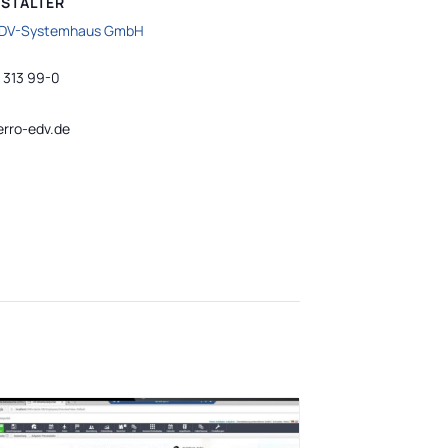
STALTER
EDV-Systemhaus GmbH
n
 313 99-0
rro-edv.de