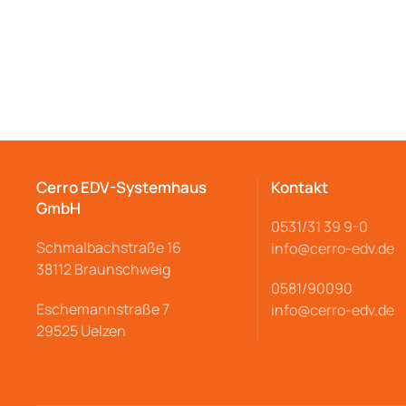
Cerro EDV-Systemhaus
Kontakt
GmbH
0531/31 39 9-
0
Schmalbachstraße
16
info@cerro
-edv.de
38112 Braunschweig
0581/90090
Eschemannstraße 7
info@cerro-edv.de
29525 Uelzen