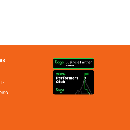
es
m
tz
eise