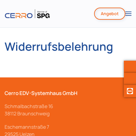
Angebot
Zum
Hauptinhalt
springen
Widerrufsbelehrung
Cerro EDV-Systemhaus GmbH
Schmalbachstraße
16
38112 Braunschweig
Eschemannstraße 7
29525 Uelzen