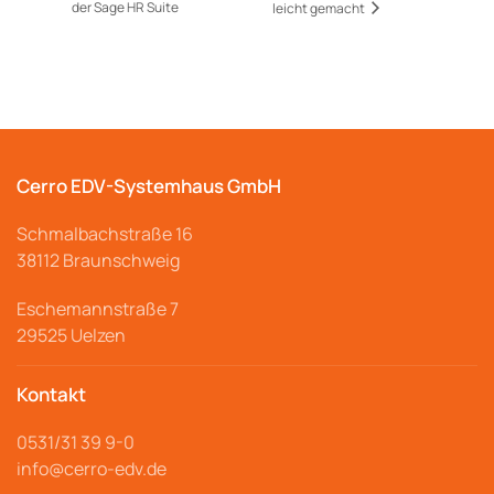
der Sage HR Suite
leicht gemacht
Cerro EDV-Systemhaus GmbH
Schmalbachstraße
16
38112 Braunschweig
Eschemannstraße 7
29525 Uelzen
Kontakt
0531/31 39 9-
0
info@cerro
-edv.de