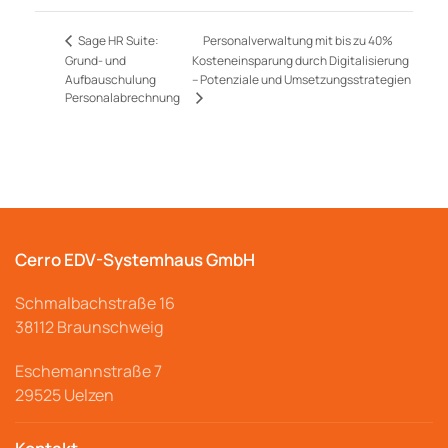
Personalverwaltung mit bis zu 40%
Sage HR Suite:
Grund- und
Kosteneinsparung durch Digitalisierung
Aufbauschulung
– Potenziale und Umsetzungsstrategien
Personalabrechnung
Cerro EDV-Systemhaus GmbH
Schmalbachstraße
16
38112 Braunschweig
Eschemannstraße 7
29525 Uelzen