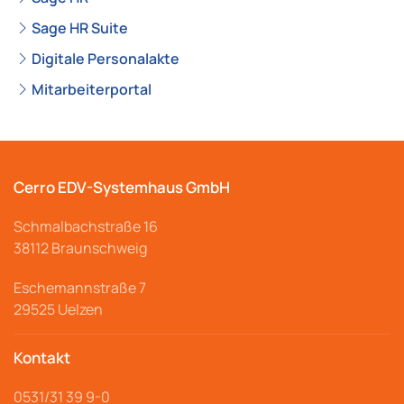
Sage HR Suite
Digitale Personalakte
Mitarbeiterportal
Cerro EDV-Systemhaus GmbH
Schmalbachstraße
16
38112 Braunschweig
Eschemannstraße 7
29525 Uelzen
Kontakt
0531/31 39 9-
0