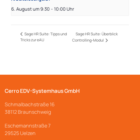
6. August um 9:30
-
10:00
Sage HR Suite: Überblick
Sage HR Suite: Tipps und
Tricks zur eAU
Controlling-Modul
Cerro EDV-Systemhaus GmbH
Schmalbachstraße
16
38112 Braunschweig
Eschemannstraße 7
29525 Uelzen