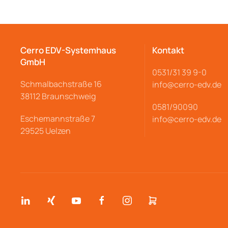
Cerro EDV-Systemhaus
Kontakt
GmbH
0531/31 39 9-
0
Schmalbachstraße
16
info@cerro
-edv.de
38112 Braunschweig
0581/90090
Eschemannstraße 7
info@cerro-edv.de
29525 Uelzen