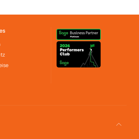
es
m
tz
eise