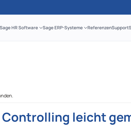
Sage HR Software
Sage ERP-Systeme
Referenzen
Support
unden.
 Controlling leicht g