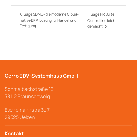
Sage HR Suite:
Sage SDMO- die moderne Cloud-
native ERP-Lösung für Handel und
Controlling leicht
Fertigung
gemacht
Cerro EDV-Systemhaus GmbH
Schmalbachstraße
16
38112 Braunschweig
Eschemannstraße 7
29525 Uelzen
Kontakt