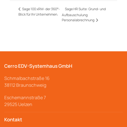
Sage HR Suite: Grund- und
Sage 100 xRM- der 360°-
Blick für Ihr Unternehmen.
Aufbauschulung
Personalabrechnung
Cerro EDV-Systemhaus GmbH
Schmalbachstraße
16
38112 Braunschweig
Eschemannstraße 7
29525 Uelzen
Kontakt