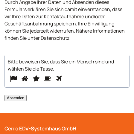
Durch Angabe Ihrer Daten und Absenden dieses
Formulars erklären Sie sich damit einverstanden, dass
wir Ihre Daten zur Kontaktaufnahme und/oder
Geschäftsanbahnung speichern. Ihre Einwilligung
können Sie jederzeit widerrufen. Nähere Informationen
finden Sie unter Datenschutz.
Bitte beweisen Sie, dass Sie ein Mensch sind und
wählen Sie
die Tasse
.
Bitte
1
2
3
4
5
beweisen
Sie,
dass
Absenden
Sie
ein
Mensch
sind
Cerro EDV-Systemhaus GmbH
und