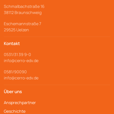
wählen
Schmalbachstraße
16
Sie
38112 Braunschweig
die
Tasse.
Eschemannstraße 7
29525 Uelzen
Kontakt
0531/31 39 9-
0
info@cerro
-edv.de
0581/90090
info@cerro-edv.de
Über uns
Ansprechpartner
Geschichte