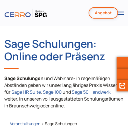
Angebot
Zum
Hauptinhalt
springen
Sage Schulungen:
Online oder Präsenz
Sage Schulungen
und Webinare- in regelmäßigen
0:00
Abständen geben wir unser langjähriges Praxis Wissen
1:00
für
Sage HR Suite
,
Sage 100
und
Sage 50 Handwerk
weiter. In unseren voll ausgestatteten Schulungsräumen
2:00
in Braunschweig oder online.
3:00
Veranstaltungen
Sage Schulungen