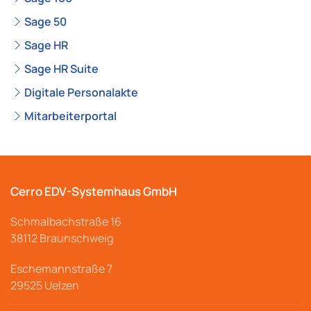
Sage 50
Sage HR
Sage HR Suite
Digitale Personalakte
Mitarbeiterportal
Cerro EDV-Systemhaus GmbH
Schmalbachstraße
16
38112 Braunschweig
Eschemannstraße 7
29525 Uelzen